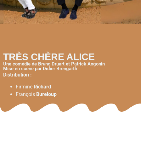
TRÈS CHÈRE ALICE
Une comédie de Bruno Druart et Patrick Angonin
Mise en scène par Didier Brengarth
Distribution :
Firmine
Richard
François
Bureloup