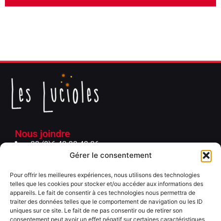
Nous joindre
+33 (0)6 43 38 43 36
Gérer le consentement
+33 (0)6 62 02 04 31
contact@lesluciolesprod.fr
Pour offrir les meilleures expériences, nous utilisons des technologies
27 rue Clavel - 75019 Paris​
telles que les cookies pour stocker et/ou accéder aux informations des
appareils. Le fait de consentir à ces technologies nous permettra de
Liens rapide
traiter des données telles que le comportement de navigation ou les ID
Mentions légales
uniques sur ce site. Le fait de ne pas consentir ou de retirer son
consentement peut avoir un effet négatif sur certaines caractéristiques